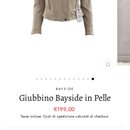
ESCI
BAYSIDE
Giubbino Bayside in Pelle
Prezzo
€199,00
originale
Tasse incluse.
Costi di spedizione
calcolati al checkout.