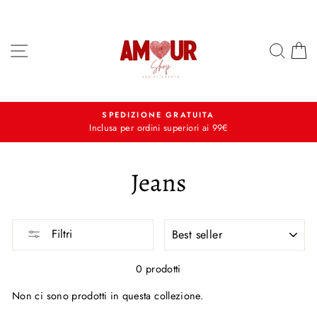
Vai
al
contenuto
NAVIGAZIONE
CER
C
SPEDIZIONE GRATUITA
Inclusa per ordini superiori ai 99€
Jeans
ORDINA
Filtri
PER
0 prodotti
Non ci sono prodotti in questa collezione.